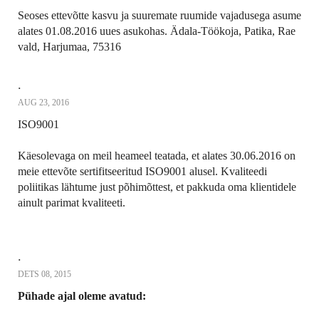
Seoses ettevõtte kasvu ja suuremate ruumide vajadusega asume
alates 01.08.2016 uues asukohas. Ädala-Töökoja, Patika, Rae
vald, Harjumaa, 75316
.
AUG 23, 2016
ISO9001
Käesolevaga on meil heameel teatada, et alates 30.06.2016 on
meie ettevõte sertifitseeritud ISO9001 alusel. Kvaliteedi
poliitikas lähtume just põhimõttest, et pakkuda oma klientidele
ainult parimat kvaliteeti.
.
DETS 08, 2015
Pühade ajal oleme avatud: