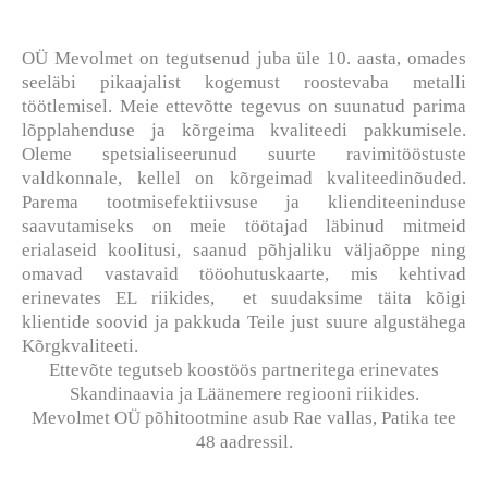
OÜ Mevolmet on tegutsenud juba üle 10. aasta, omades
seeläbi pikaajalist kogemust roostevaba metalli
töötlemisel. Meie ettevõtte tegevus on suunatud parima
lõpplahenduse ja kõrgeima kvaliteedi pakkumisele.
Oleme spetsialiseerunud suurte ravimitööstuste
valdkonnale, kellel on kõrgeimad kvaliteedinõuded.
Parema tootmisefektiivsuse ja klienditeeninduse
saavutamiseks on meie töötajad läbinud mitmeid
erialaseid koolitusi, saanud põhjaliku väljaõppe ning
omavad vastavaid tööohutuskaarte, mis
kehtivad
erinevates EL riikides,
et suudaksime täita kõigi
klientide soovid ja pakkuda Teile just suure algustähega
Kõrgkvaliteeti.
Ettevõte tegutseb koostöös partneritega erinevates
Skandinaavia ja Läänemere regiooni riikides.
Mevolmet OÜ põhitootmine asub Rae vallas, Patika tee
48 aadressil.