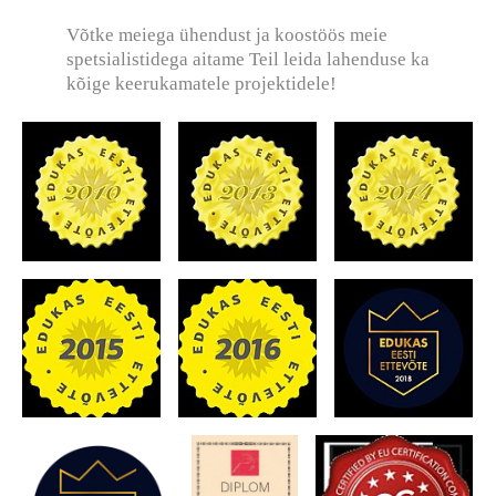
Võtke meiega ühendust ja koostöös meie
spetsialistidega aitame Teil leida lahenduse ka
kõige
keerukamatele projektidele!